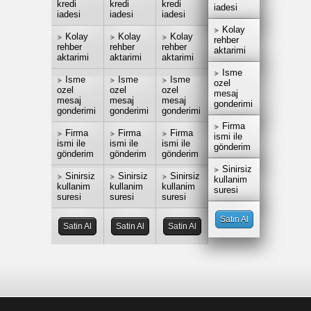
kredi
kredi
kredi
iadesi
iadesi
iadesi
iadesi
Kolay
Kolay
Kolay
Kolay
rehber
rehber
rehber
rehber
aktarimi
aktarimi
aktarimi
aktarimi
Isme
Isme
Isme
Isme
ozel
ozel
ozel
ozel
mesaj
mesaj
mesaj
mesaj
gonderimi
gonderimi
gonderimi
gonderimi
Firma
Firma
Firma
Firma
ismi ile
ismi ile
ismi ile
ismi ile
gönderim
gönderim
gönderim
gönderim
Sinirsiz
Sinirsiz
Sinirsiz
Sinirsiz
kullanim
kullanim
kullanim
kullanim
suresi
suresi
suresi
suresi
Satin Al
Satin Al
Satin Al
Satin Al