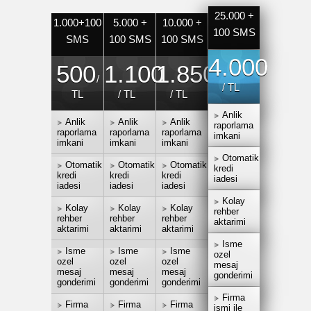
25.000 +
1.000+100
5.000 +
10.000 +
100 SMS
SMS
100 SMS
100 SMS
4.000
500
1.100
1.850
/
/ TL
TL
/ TL
/ TL
Anlik
Anlik
Anlik
Anlik
raporlama
raporlama
raporlama
raporlama
imkani
imkani
imkani
imkani
Otomatik
Otomatik
Otomatik
Otomatik
kredi
kredi
kredi
kredi
iadesi
iadesi
iadesi
iadesi
Kolay
Kolay
Kolay
Kolay
rehber
rehber
rehber
rehber
aktarimi
aktarimi
aktarimi
aktarimi
Isme
Isme
Isme
Isme
ozel
ozel
ozel
ozel
mesaj
mesaj
mesaj
mesaj
gonderimi
gonderimi
gonderimi
gonderimi
Firma
Firma
Firma
Firma
ismi ile