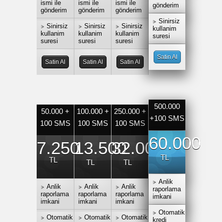
ismi ile
ismi ile
ismi ile
gönderim
gönderim
gönderim
gönderim
Sinirsiz
Sinirsiz
Sinirsiz
Sinirsiz
kullanim
kullanim
kullanim
kullanim
suresi
suresi
suresi
suresi
Satin Al
Satin Al
Satin Al
Satin Al
500.000
50.000 +
100.000 +
250.000 +
+100 SMS
100 SMS
100 SMS
100 SMS
60.000
7.250
13.500
32.000
TL
TL
TL
TL
Anlik
Anlik
Anlik
Anlik
raporlama
raporlama
raporlama
raporlama
imkani
imkani
imkani
imkani
Otomatik
Otomatik
Otomatik
Otomatik
kredi